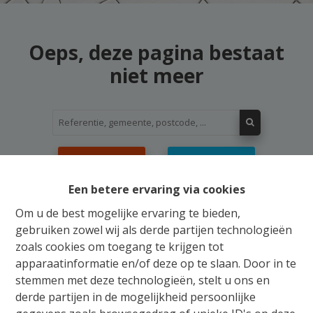
Oeps, deze pagina bestaat
niet meer
Te koop
Te huur
Een betere ervaring via cookies
Om u de best mogelijke ervaring te bieden,
gebruiken zowel wij als derde partijen technologieën
zoals cookies om toegang te krijgen tot
Gratis Schatting
apparaatinformatie en/of deze op te slaan. Door in te
stemmen met deze technologieën, stelt u ons en
Ons verkoopsteam staat u bij met raad en daad
derde partijen in de mogelijkheid persoonlijke
voor de aankoop, verkoop, huur of verhuur van