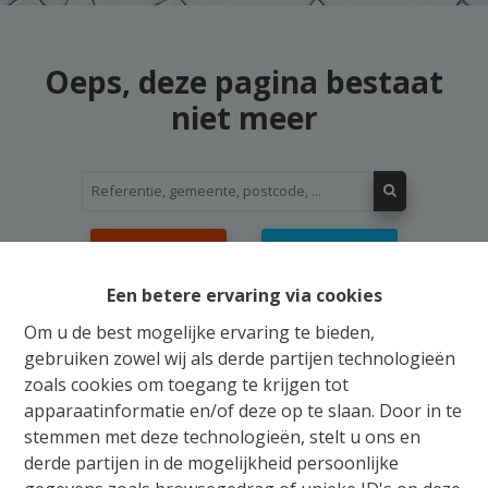
Oeps, deze pagina bestaat
niet meer
Te koop
Te huur
Een betere ervaring via cookies
Om u de best mogelijke ervaring te bieden,
gebruiken zowel wij als derde partijen technologieën
zoals cookies om toegang te krijgen tot
Gratis Schatting
apparaatinformatie en/of deze op te slaan. Door in te
stemmen met deze technologieën, stelt u ons en
Ons verkoopsteam staat u bij met raad en daad
derde partijen in de mogelijkheid persoonlijke
voor de aankoop, verkoop, huur of verhuur van