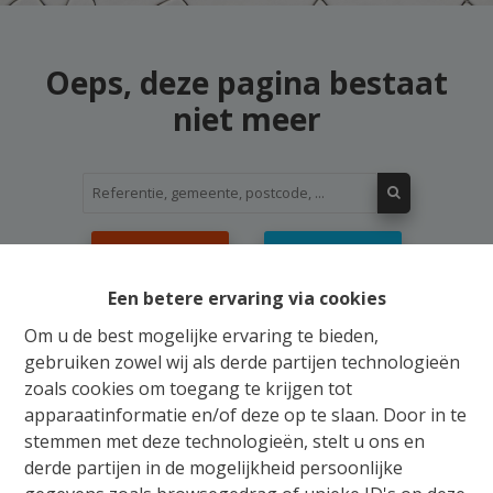
Oeps, deze pagina bestaat
niet meer
Te koop
Te huur
Een betere ervaring via cookies
Om u de best mogelijke ervaring te bieden,
gebruiken zowel wij als derde partijen technologieën
zoals cookies om toegang te krijgen tot
Gratis Schatting
apparaatinformatie en/of deze op te slaan. Door in te
stemmen met deze technologieën, stelt u ons en
Ons verkoopsteam staat u bij met raad en daad
derde partijen in de mogelijkheid persoonlijke
voor de aankoop, verkoop, huur of verhuur van