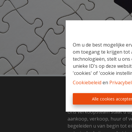
Om u de best mogelijke erv
om toegang te krijgen tot
technologieën, stelt u ons
unieke ID's op deze websit
'cookies' of 'cookie instelli
Cookiebeleid
en
Privacybel
Gratis Schatting
Alle cookies accepte
Ons verkoopsteam staat u bi
aankoop, verkoop, huur of v
begeleiden u van begin tot ei