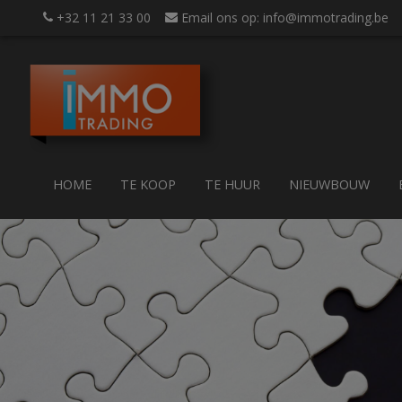
+32 11 21 33 00
Email ons op: info@immotrading.be
HOME
TE KOOP
TE HUUR
NIEUWBOUW