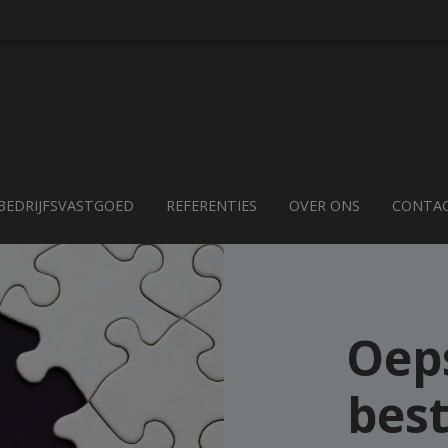
BEDRIJFSVASTGOED
REFERENTIES
OVER ONS
CONTA
Oeps
best