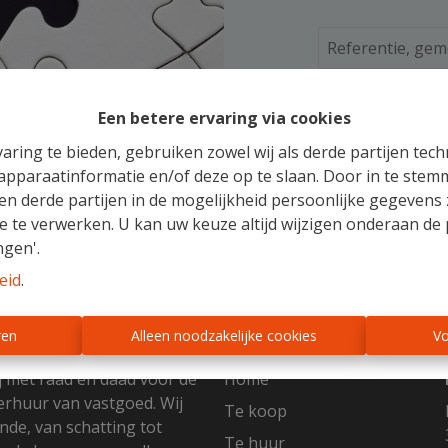
Te ko
Een betere ervaring via cookies
aring te bieden, gebruiken zowel wij als derde partijen tec
 apparaatinformatie en/of deze op te slaan. Door in te ste
 en derde partijen in de mogelijkheid persoonlijke gegeven
e te verwerken. U kan uw keuze altijd wijzigen onderaan de 
ngen'.
eid
.
Sitemap
ren
Alleen noodzakelijke cookies
Vo
j met raad en daad voor de
Home
erhuur van vastgoed. Wij
Te koop
nde, van schatting tot
Te huur