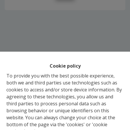
Cookie policy
Gratis Schatting
To provide you with the best possible experience,
both we and third parties use technologies such as
Ons verkoopsteam staat u bij met raad en daad
cookies to access and/or store device information. By
voor de aankoop, verkoop, huur of verhuur van
agreeing to these technologies, you allow us and
vastgoed. Wij begeleiden u van begin tot einde,
third parties to process personal data such as
van schatting tot notarieel schrijven en het in
browsing behavior or unique identifiers on this
orde brengen van alle administratieve
website. You can always change your choice at the
formaliteiten. Wij adviseren en onderhandelen
bottom of the page via the 'cookies' or 'cookie
met beide partijen, zodat elke vastgoedzaak in