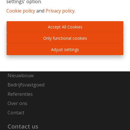
settings' option.
een mum van tijd kan worden beklonken.
Cookie policy
and
Privacy policy
.
Gratis schatting
Accept All Cookies
Sitemap
Only functional cookies
Home
Adjust settings
Te koop
Te huur
Nieuwbouw
Bedrijfsvastgoed
Referenties
Over ons
Contact
Contact us