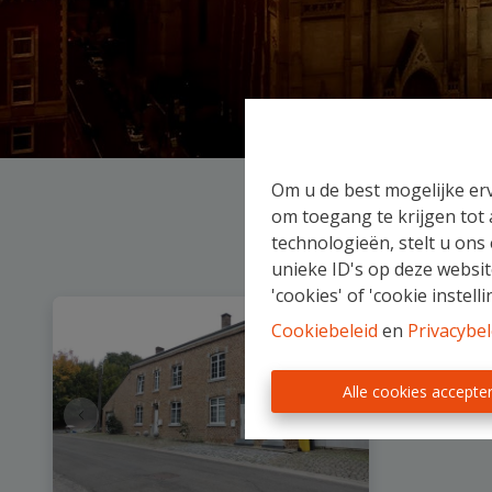
Om u de best mogelijke erv
om toegang te krijgen tot
technologieën, stelt u ons
unieke ID's op deze websit
'cookies' of 'cookie instelli
Cookiebeleid
en
Privacybel
Alle cookies accepte