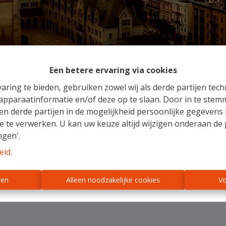
Een betere ervaring via cookies
aring te bieden, gebruiken zowel wij als derde partijen tec
 apparaatinformatie en/of deze op te slaan. Door in te ste
Panden in de kijker
 en derde partijen in de mogelijkheid persoonlijke gegeven
e te verwerken. U kan uw keuze altijd wijzigen onderaan de 
ngen'.
eid
.
ren
Alleen noodzakelijke cookies
Vo