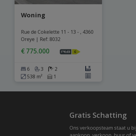
Woning
Rue de Cokelette 11 - 13 - , 4360 
Oreye
|
Ref
: 
8032
€ 775.000
6
3
2
538 m²
1
Gratis Schatting
Ons verkoopsteam staat u bi
aankoop, verkoop, huur of v