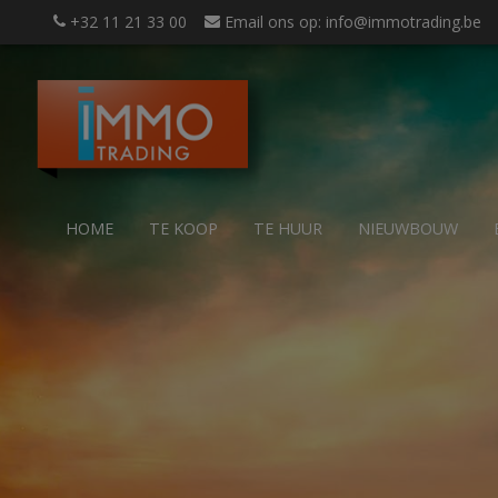
+32 11 21 33 00
Email ons op: info@immotrading.be
HOME
TE KOOP
TE HUUR
NIEUWBOUW