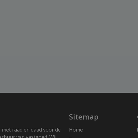
Sitemap
j met raad en daad voor de
Home
erhuur van vastgoed. Wij