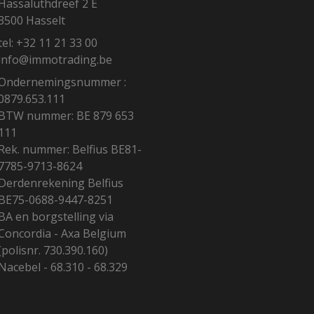
Hassaluthdreef 2 E
3500 Hasselt
tel:
+32 11 21 33 00
info@immotrading.be
Ondernemingsnummer :
0879.653.111
BTW nummer: BE 879 653
111
Rek. nummer: Belfius BE81-
7785-9713-8624
Derdenrekening Belfius
BE75-0688-9447-8251
BA en borgstelling via
Concordia - Axa Belgium
(polisnr. 730.390.160)
Nacebel - 68.310 - 68.329