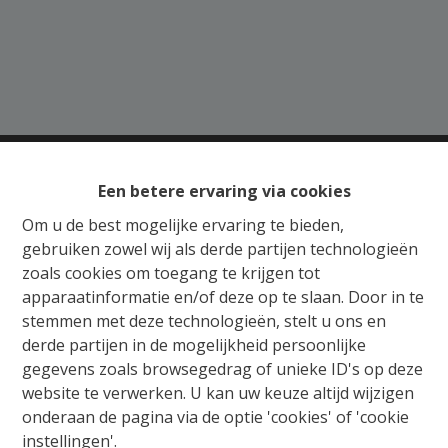
Een betere ervaring via cookies
Gratis Schatting
Om u de best mogelijke ervaring te bieden,
gebruiken zowel wij als derde partijen technologieën
Ons verkoopsteam staat u bij met raad en daad
zoals cookies om toegang te krijgen tot
voor de aankoop, verkoop, huur of verhuur van
apparaatinformatie en/of deze op te slaan. Door in te
vastgoed. Wij begeleiden u van begin tot einde,
stemmen met deze technologieën, stelt u ons en
van schatting tot notarieel schrijven en het in
derde partijen in de mogelijkheid persoonlijke
orde brengen van alle administratieve
gegevens zoals browsegedrag of unieke ID's op deze
formaliteiten. Wij adviseren en onderhandelen
website te verwerken. U kan uw keuze altijd wijzigen
met beide partijen, zodat elke vastgoedzaak in
onderaan de pagina via de optie 'cookies' of 'cookie
een mum van tijd kan worden beklonken.
instellingen'.