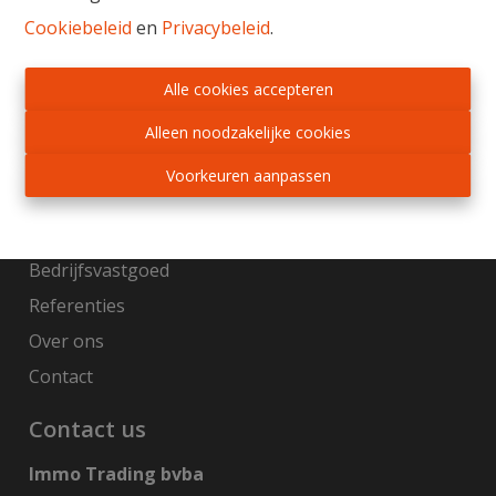
Cookiebeleid
en
Privacybeleid
.
Gratis schatting
Sitemap
Alle cookies accepteren
Home
Alleen noodzakelijke cookies
Te koop
Voorkeuren aanpassen
Te huur
Nieuwbouw
Bedrijfsvastgoed
Referenties
Over ons
Contact
Contact us
Immo Trading bvba