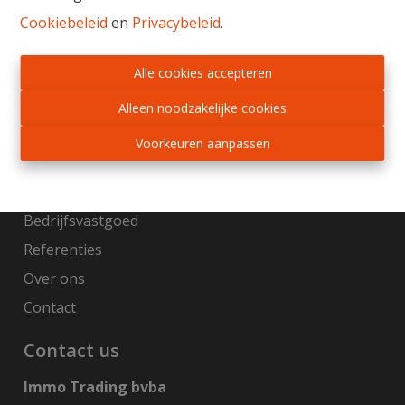
Cookiebeleid
en
Privacybeleid
.
Gratis schatting
Sitemap
Alle cookies accepteren
Home
Alleen noodzakelijke cookies
Te koop
Voorkeuren aanpassen
Te huur
Nieuwbouw
Bedrijfsvastgoed
Referenties
Over ons
Contact
Contact us
Immo Trading bvba