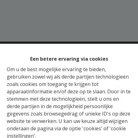
Een betere ervaring via cookies
Gratis Schatting
Om u de best mogelijke ervaring te bieden,
gebruiken zowel wij als derde partijen technologieën
Ons verkoopsteam staat u bij met raad en daad
zoals cookies om toegang te krijgen tot
voor de aankoop, verkoop, huur of verhuur van
apparaatinformatie en/of deze op te slaan. Door in te
vastgoed. Wij begeleiden u van begin tot einde,
stemmen met deze technologieën, stelt u ons en
van schatting tot notarieel schrijven en het in
derde partijen in de mogelijkheid persoonlijke
orde brengen van alle administratieve
gegevens zoals browsegedrag of unieke ID's op deze
formaliteiten. Wij adviseren en onderhandelen
website te verwerken. U kan uw keuze altijd wijzigen
met beide partijen, zodat elke vastgoedzaak in
onderaan de pagina via de optie 'cookies' of 'cookie
een mum van tijd kan worden beklonken.
instellingen'.