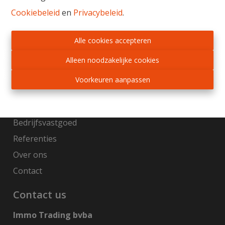
Cookiebeleid
en
Privacybeleid
.
Gratis schatting
Sitemap
Alle cookies accepteren
Home
Alleen noodzakelijke cookies
Te koop
Voorkeuren aanpassen
Te huur
Nieuwbouw
Bedrijfsvastgoed
Referenties
Over ons
Contact
Contact us
Immo Trading bvba