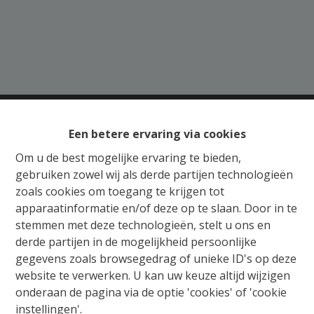
Een betere ervaring via cookies
Gratis Schatting
Om u de best mogelijke ervaring te bieden,
gebruiken zowel wij als derde partijen technologieën
Ons verkoopsteam staat u bij met raad en daad
zoals cookies om toegang te krijgen tot
voor de aankoop, verkoop, huur of verhuur van
apparaatinformatie en/of deze op te slaan. Door in te
vastgoed. Wij begeleiden u van begin tot einde,
stemmen met deze technologieën, stelt u ons en
van schatting tot notarieel schrijven en het in
derde partijen in de mogelijkheid persoonlijke
orde brengen van alle administratieve
gegevens zoals browsegedrag of unieke ID's op deze
formaliteiten. Wij adviseren en onderhandelen
website te verwerken. U kan uw keuze altijd wijzigen
met beide partijen, zodat elke vastgoedzaak in
onderaan de pagina via de optie 'cookies' of 'cookie
een mum van tijd kan worden beklonken.
instellingen'.