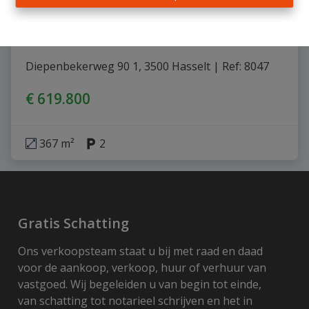
Handelsgelijkvloers
Diepenbekerweg 90 1, 3500 Hasselt
|
Ref
: 
8047
€ 619.800
367 m²
2
Gratis Schatting
Ons verkoopsteam staat u bij met raad en daad
voor de aankoop, verkoop, huur of verhuur van
vastgoed. Wij begeleiden u van begin tot einde,
van schatting tot notarieel schrijven en het in