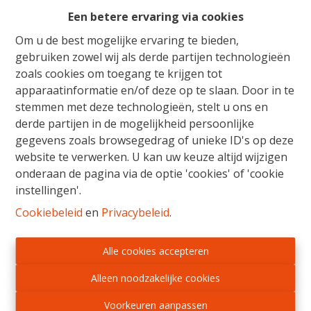
Diepenbekerweg 90 12, 3500 Hasselt
|
Ref
: 
8046
Een betere ervaring via cookies
€ 301.950
Om u de best mogelijke ervaring te bieden,
gebruiken zowel wij als derde partijen technologieën
zoals cookies om toegang te krijgen tot
210 m²
2
apparaatinformatie en/of deze op te slaan. Door in te
stemmen met deze technologieën, stelt u ons en
derde partijen in de mogelijkheid persoonlijke
gegevens zoals browsegedrag of unieke ID's op deze
website te verwerken. U kan uw keuze altijd wijzigen
onderaan de pagina via de optie 'cookies' of 'cookie
instellingen'.
Cookiebeleid
en
Privacybeleid
.
Alle cookies accepteren
Alleen noodzakelijke cookies
Voorkeuren aanpassen