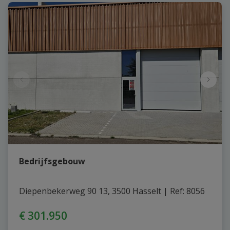
Bedrijfsgebouw
Diepenbekerweg 90 13, 3500 Hasselt
|
Ref
: 
8056
€ 301.950