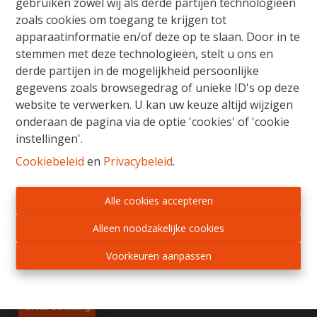
gebruiken zowel wij als derde partijen technologieën
zoals cookies om toegang te krijgen tot
apparaatinformatie en/of deze op te slaan. Door in te
133 m²
stemmen met deze technologieën, stelt u ons en
derde partijen in de mogelijkheid persoonlijke
gegevens zoals browsegedrag of unieke ID's op deze
website te verwerken. U kan uw keuze altijd wijzigen
Gratis Schatting
onderaan de pagina via de optie 'cookies' of 'cookie
instellingen'.
Ons verkoopsteam staat u bij met raad en daad
Cookiebeleid
en
Privacybeleid
.
voor de aankoop, verkoop, huur of verhuur van
vastgoed. Wij begeleiden u van begin tot einde,
van schatting tot notarieel schrijven en het in
Alle cookies accepteren
orde brengen van alle administratieve
Alleen noodzakelijke cookies
formaliteiten. Wij adviseren en onderhandelen
met beide partijen, zodat elke vastgoedzaak in
Voorkeuren aanpassen
een mum van tijd kan worden beklonken.
Gratis schatting