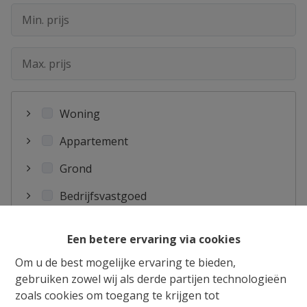
Woning
Appartement
Grond
Bedrijfsvastgoed
Garage
Een betere ervaring via cookies
Antwerpen
Om u de best mogelijke ervaring te bieden,
gebruiken zowel wij als derde partijen technologieën
BRUXELLES 19 COMMUNES
zoals cookies om toegang te krijgen tot