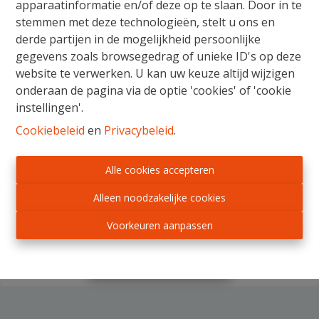
apparaatinformatie en/of deze op te slaan. Door in te
Henegouwen
stemmen met deze technologieën, stelt u ons en
Limburg
derde partijen in de mogelijkheid persoonlijke
gegevens zoals browsegedrag of unieke ID's op deze
Luik
website te verwerken. U kan uw keuze altijd wijzigen
onderaan de pagina via de optie 'cookies' of 'cookie
Luxemburg
instellingen'.
Namen
Cookiebeleid
en
Privacybeleid
.
Oost-Vlaanderen
Alle cookies accepteren
Ik wens op de hoogte te blijven van het aanbod.
Vlaams Brabant
Alleen noodzakelijke cookies
Door dit formulier te verzenden, verklaart u zich
Waals Brabant
akkoord met ons
privacy statement
.
Voorkeuren aanpassen
West-Vlaanderen
Verzenden