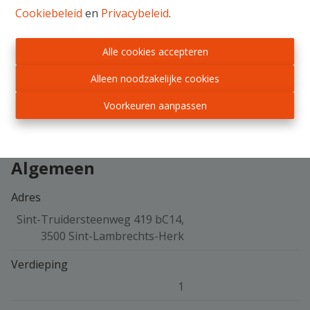
www.immotrading.be
Cookiebeleid
en
Privacybeleid
.
Alle cookies accepteren
Delen
Alleen noodzakelijke cookies
Voorkeuren aanpassen
Algemeen
Adres
Sint-Truidersteenweg 419 bC14,
3500 Sint-Lambrechts-Herk
Verdieping
1