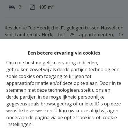
2
105 m²
Residentie "de Heerlijkheid", gelegen tussen Hasselt en
Sint-Lambrechts-Herk, telt 25 appartementen, 17
woningen en 1 commerciële ruimte.
Gebouw C omvat 10 appartementen en is gelegen in
Een betere ervaring via cookies
het woonpark tussen de St-Truidersteenweg en de
Oude Truierbaan.
Om u de best mogelijke ervaring te bieden,
Appartement C 1.4 (1ste verdieping) heeft een
gebruiken zowel wij als derde partijen technologieën
bewoonbare oppervlakte van 127m² en een terras van
zoals cookies om toegang te krijgen tot
19m². Elk appartement heeft de mogelijkheid om
apparaatinformatie en/of deze op te slaan. Door in te
minimaal 1 parkeerplaats en een kelderberging aan te
stemmen met deze technologieën, stelt u ons en
kopen onder het gebouw. De wooneenheden worden
derde partijen in de mogelijkheid persoonlijke
tevens volledig afgewerkt verkocht, dit in overleg en
gegevens zoals browsegedrag of unieke ID's op deze
volgens de individuele wens van de kopers (zie
website te verwerken. U kan uw keuze altijd wijzigen
lastenboek). Voor meer informatie of een brochure
onderaan de pagina via de optie 'cookies' of 'cookie
kan je steeds terecht op 011/213.300 –
instellingen'.