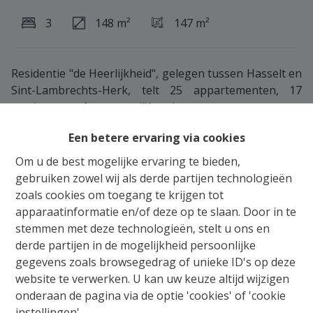
3
148 m²
147 m²
Residentie "de Heerlijkheid", gelegen tussen Hasselt en
Sint-Lambrechts-Herk, telt 25 appartementen, 17
woningen en 1 commerciële ruimte.
Gebouw D omvat 5 appartementen & 5 stadswoningen
Een betere ervaring via cookies
en is gelegen in het woonpark tussen de St-
Truidersteenweg en de Oude Truierbaan.
Om u de best mogelijke ervaring te bieden,
Woning D 02 heeft een bewoonbare oppervlakte van
gebruiken zowel wij als derde partijen technologieën
148m², een terras van 23m² en een privaat tuintje van
zoals cookies om toegang te krijgen tot
50m² (totaal perceel 147m²). Elk woning heeft de
apparaatinformatie en/of deze op te slaan. Door in te
mogelijkheid om minimaal 1 parkeerplaats en een
stemmen met deze technologieën, stelt u ons en
kelderberging aan te kopen onder het gebouw. De
derde partijen in de mogelijkheid persoonlijke
wooneenheden worden tevens volledig afgewerkt
gegevens zoals browsegedrag of unieke ID's op deze
verkocht, dit in overleg en volgens de individuele wens
website te verwerken. U kan uw keuze altijd wijzigen
van de kopers (zie lastenboek). Voor meer informatie
onderaan de pagina via de optie 'cookies' of 'cookie
of een brochure kan je steeds terecht op 011/213.300 –
instellingen'.