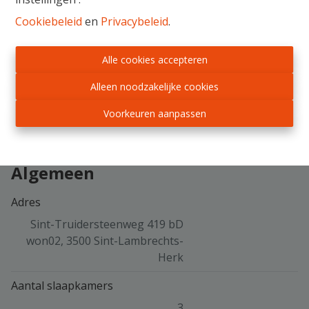
www.immotrading.be
Cookiebeleid
en
Privacybeleid
.
Alle cookies accepteren
Delen
Alleen noodzakelijke cookies
Voorkeuren aanpassen
Algemeen
Adres
Sint-Truidersteenweg 419 bD
won02, 3500 Sint-Lambrechts-
Herk
Aantal slaapkamers
3