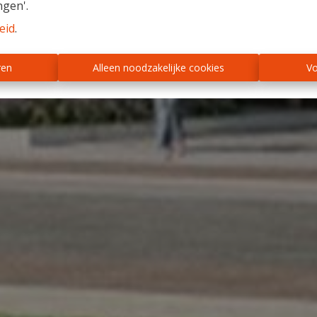
ngen'.
eid
.
ren
Alleen noodzakelijke cookies
Vo