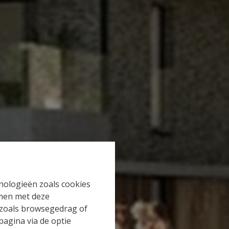
hnologieën zoals cookies
mmen met deze
s zoals browsegedrag of
pagina via de optie