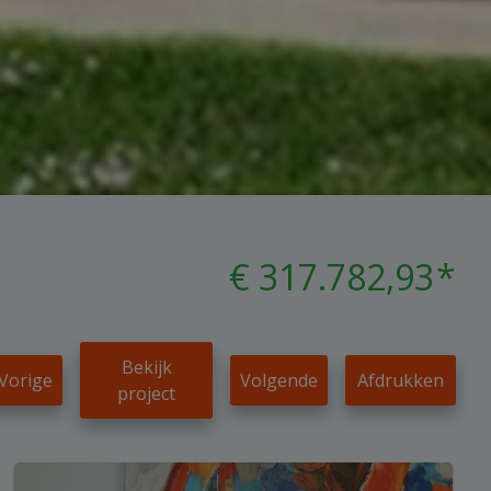
€ 317.782,93
*
Bekijk
Vorige
Volgende
Afdrukken
project