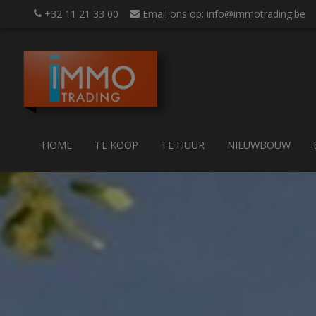
+32 11 21 33 00
Email ons op: info@immotrading.be
HOME
TE KOOP
TE HUUR
NIEUWBOUW