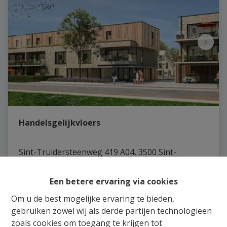
Handelsgelijkvloers
Sint-Truidersteenweg 419 A04, 3500 Sint-
Lambrechts-Herk
|
Ref
: 
7353
Een betere ervaring via cookies
€ 262.675
Om u de best mogelijke ervaring te bieden,
gebruiken zowel wij als derde partijen technologieën
133 m²
zoals cookies om toegang te krijgen tot