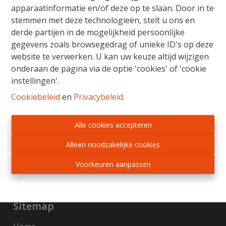
apparaatinformatie en/of deze op te slaan. Door in te
stemmen met deze technologieën, stelt u ons en
derde partijen in de mogelijkheid persoonlijke
gegevens zoals browsegedrag of unieke ID's op deze
Gratis Schatting
website te verwerken. U kan uw keuze altijd wijzigen
onderaan de pagina via de optie 'cookies' of 'cookie
Ons verkoopsteam staat u bij met raad en daad
instellingen'.
voor de aankoop, verkoop, huur of verhuur van
vastgoed. Wij begeleiden u van begin tot einde,
Cookiebeleid
en
Privacybeleid
.
van schatting tot notarieel schrijven en het in
orde brengen van alle administratieve
Alle cookies accepteren
formaliteiten. Wij adviseren en onderhandelen
met beide partijen, zodat elke vastgoedzaak in
Alleen noodzakelijke cookies
een mum van tijd kan worden beklonken.
Voorkeuren aanpassen
Gratis schatting
Sitemap