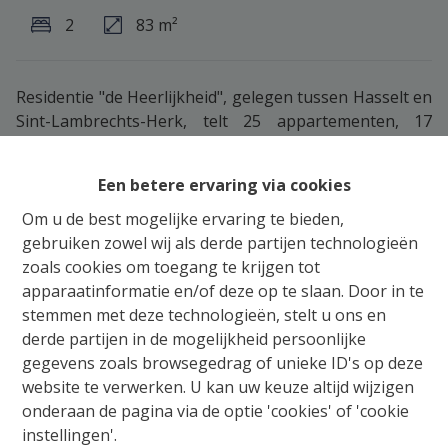
2
83 m²
Residentie "de Heerlijkheid", gelegen tussen Hasselt en
Sint-Lambrechts-Herk, telt 25 appartementen, 17
woningen en 1 commerciële ruimte.
Gebouw A omvat 10 appartementen, 1 praktijkwoning
Een betere ervaring via cookies
en een commerciële ruimte (zichtlocatie) en is gelegen
aan de zijde van de St-Truidersteenweg.
Om u de best mogelijke ervaring te bieden,
Appartement A 2.3 (2de verdieping) heeft een
gebruiken zowel wij als derde partijen technologieën
bewoonbare oppervlakte van 83m² en een terras van
zoals cookies om toegang te krijgen tot
15m² . Elk appartement heeft de mogelijkheid om
apparaatinformatie en/of deze op te slaan. Door in te
minimaal 1 parkeerplaats en een kelderberging aan te
stemmen met deze technologieën, stelt u ons en
kopen onder het gebouw. De wooneenheden worden
derde partijen in de mogelijkheid persoonlijke
tevens volledig afgewerkt verkocht, dit in overleg en
gegevens zoals browsegedrag of unieke ID's op deze
volgens de individuele wens van de kopers (zie
website te verwerken. U kan uw keuze altijd wijzigen
lastenboek). Voor meer informatie of een brochure
onderaan de pagina via de optie 'cookies' of 'cookie
kan je steeds terecht op 011/213.300 –
instellingen'.