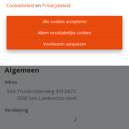
www.immotrading.be
Cookiebeleid
en
Privacybeleid
.
Alle cookies accepteren
Delen
Alleen noodzakelijke cookies
Voorkeuren aanpassen
Algemeen
Adres
Sint-Truidersteenweg 419 bA23,
3500 Sint-Lambrechts-Herk
Verdieping
2