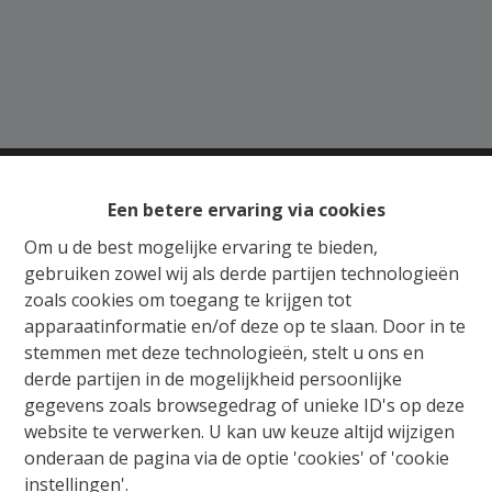
Een betere ervaring via cookies
Gratis Schatting
Om u de best mogelijke ervaring te bieden,
gebruiken zowel wij als derde partijen technologieën
Ons verkoopsteam staat u bij met raad en daad
zoals cookies om toegang te krijgen tot
voor de aankoop, verkoop, huur of verhuur van
apparaatinformatie en/of deze op te slaan. Door in te
vastgoed. Wij begeleiden u van begin tot einde,
stemmen met deze technologieën, stelt u ons en
van schatting tot notarieel schrijven en het in
derde partijen in de mogelijkheid persoonlijke
orde brengen van alle administratieve
gegevens zoals browsegedrag of unieke ID's op deze
formaliteiten. Wij adviseren en onderhandelen
website te verwerken. U kan uw keuze altijd wijzigen
met beide partijen, zodat elke vastgoedzaak in
onderaan de pagina via de optie 'cookies' of 'cookie
een mum van tijd kan worden beklonken.
instellingen'.