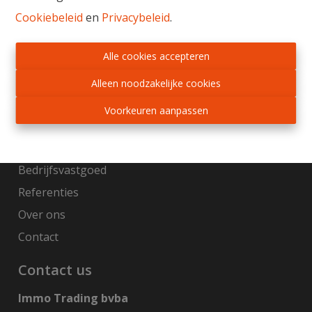
Cookiebeleid
en
Privacybeleid
.
Gratis schatting
Sitemap
Alle cookies accepteren
Home
Alleen noodzakelijke cookies
Te koop
Voorkeuren aanpassen
Te huur
Nieuwbouw
Bedrijfsvastgoed
Referenties
Over ons
Contact
Contact us
Immo Trading bvba