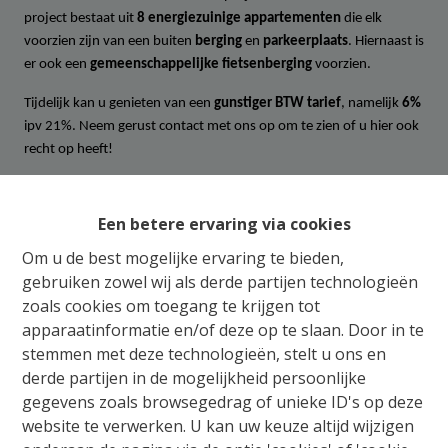
project bestaat uit
8 energiezuinige appartementen
die elk
voorzien zijn van een buiten
berging
en
parkeerplaats
. Hiernaast is
er ook een
gemeenschappelijke fietsenberging
voorzien.
Tijdelijk kan u genieten van een
gunstiger BTW tarief
, namelijk
6%
ipv 21%. Neem gerust contact met ons op om te zien of u hier ook
recht op heeft!
In uw zoektocht naar de ideale woonst, heeft u de keuze uit één
tot drie slaapkamerappartementen die allemaal met een
Een betere ervaring via cookies
geïndividualiseerd lastenboek
worden afgeleverd. Binnen de
Om u de best mogelijke ervaring te bieden,
voorziene budgetten voor keuken, badkamer en vloeren, kunt u
gebruiken zowel wij als derde partijen technologieën
zelf uw keuze maken zodat het appartement volledig naar uw
zoals cookies om toegang te krijgen tot
smaak wordt gepersonaliseerd. Elk appartement beschikt ook over
apparaatinformatie en/of deze op te slaan. Door in te
een ruim terras met een goede oriëntatie waarop u heerlijk kan
vertoeven.
stemmen met deze technologieën, stelt u ons en
derde partijen in de mogelijkheid persoonlijke
De Velroux wordt opgetrokken volgens traditionele
gegevens zoals browsegedrag of unieke ID's op deze
bouwmethoden in
materialen van hoogwaardige kwaliteit
.
website te verwerken. U kan uw keuze altijd wijzigen
Hiernaast staan de woorden:
duurzaamheid, veiligheid, isolatie