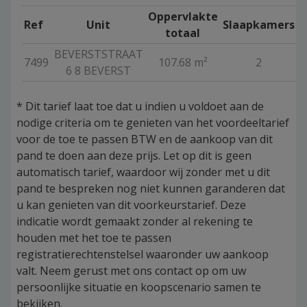
Oppervlakte
Ref
Unit
Slaapkamers
totaal
BEVERSTSTRAAT
7499
107.68 m²
2
V
6 8 BEVERST
*
Dit tarief laat toe dat u indien u voldoet aan de
nodige criteria om te genieten van het voordeeltarief
voor de toe te passen BTW en de aankoop van dit
pand te doen aan deze prijs. Let op dit is geen
automatisch tarief, waardoor wij zonder met u dit
pand te bespreken nog niet kunnen garanderen dat
u kan genieten van dit voorkeurstarief. Deze
indicatie wordt gemaakt zonder al rekening te
houden met het toe te passen
registratierechtenstelsel waaronder uw aankoop
valt. Neem gerust met ons contact op om uw
persoonlijke situatie en koopscenario samen te
bekijken.