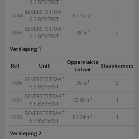
6 2 BEVERST
BEVERSTSTRAAT
7494
82.15 m²
2
V
6 3 BEVERST
BEVERSTSTRAAT
7495
98 m²
2
V
6 4 BEVERST
Verdieping 1
Oppervlakte
Ref
Unit
Slaapkamers
totaal
BEVERSTSTRAAT
7496
95 m²
2
V
6 5 BEVERST
BEVERSTSTRAAT
7497
72.86 m²
1
V
6 6 BEVERST
BEVERSTSTRAAT
7498
87.24 m²
1
V
6 7 BEVERST
Verdieping 2