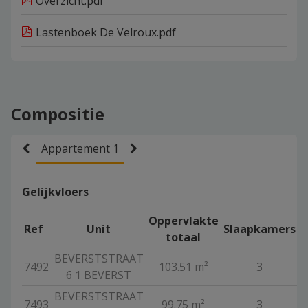
Overzicht.pdf
Lastenboek De Velroux.pdf
Compositie
Appartement 1
Gelijkvloers
Oppervlakte
Ref
Unit
Slaapkamers
totaal
BEVERSTSTRAAT
7492
103.51 m²
3
V
6 1 BEVERST
BEVERSTSTRAAT
7493
99.75 m²
3
V