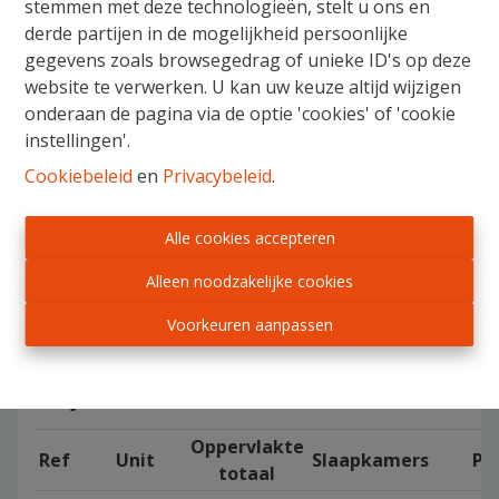
stemmen met deze technologieën, stelt u ons en
derde partijen in de mogelijkheid persoonlijke
Voor de architectuur werd gekozen voor een gerenommeerde architect:
gegevens zoals browsegedrag of unieke ID's op deze
100%
Els Verdee. Voor elk appartement wordt gestreefd naar
website te verwerken. U kan uw keuze altijd wijzigen
woonplezier
grote
per m². Vandaar ook de bewuste keuze voor
onderaan de pagina via de optie 'cookies' of 'cookie
raampartijen
wat het ruimtelijk en klaar-effect maximaliseert.
instellingen'.
Ondergrondse parkeerplaatsen en kelderbergingen zijn niet inbegrepen
in de prijs. Wenst u meer info, aarzel dan niet om Noah Nulens te
Cookiebeleid
en
Privacybeleid
.
contacteren: 0471/41.48.45
Alle cookies accepteren
Compositie
Alleen noodzakelijke cookies
Voorkeuren aanpassen
Ten Hove
Gelijkvloers
Oppervlakte
Ref
Unit
Slaapkamers
Pri
totaal