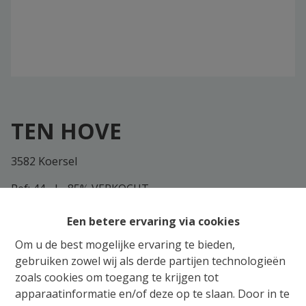
TEN HOVE
3582 Koersel
Ref:
44
|
85% VERKOCHT
Een betere ervaring via cookies
Residentie "TEN HOVE" is een prachtige realisatie van MEY BV. Het
Om u de best mogelijke ervaring te bieden,
standingvolle residentie
is een
met een ideale ligging in het
gebruiken zowel wij als derde partijen technologieën
centrum van Koersel. Dit exclusief project bestaat uit 13 luxueuze
zoals cookies om toegang te krijgen tot
11 VERKOCHT
appartementen waarvan er al reeds
zijn. Betaalbaar
apparaatinformatie en/of deze op te slaan. Door in te
wonen was nog nooit zo kortbij.