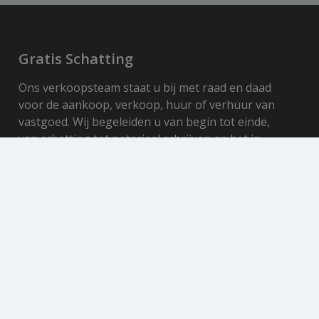
Gratis Schatting
Ons verkoopsteam staat u bij met raad en daad
voor de aankoop, verkoop, huur of verhuur van
vastgoed. Wij begeleiden u van begin tot einde,
van schatting tot notarieel schrijven en het in
orde brengen van alle administratieve
formaliteiten. Wij adviseren en onderhandelen
met beide partijen, zodat elke vastgoedzaak in
een mum van tijd kan worden beklonken.
Gratis schatting
Sitemap
Home