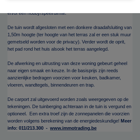
en kan dus ook ingedeeld worden als extra slaapkamers
en/of een hobby/speelruimte.
De tuin wordt afgesloten met een donkere draadafsluiting van
1,50m hoogte (ter hoogte van het terras zal er een stuk muur
gemetseld worden voor de privacy). Verder wordt de oprit,
het pad rond het huis alsook het terras aangelegd.
De afwerking en uitrusting van deze woning gebeurt geheel
naar eigen smaak en keuze. In de basisprijs zijn reeds
aanzienlijke bedragen voorzien voor keuken, badkamer,
vloeren, wandtegels, binnendeuren en trap.
De carport zal uitgevoerd worden zoals weergegeven op de
tekeningen. De tuinberging achteraan in de tuin is vergund en
optioneel. Een extra troef zijn de zonnepanelen die voorzien
worden volgens berekening van de energiedeskundige!
Meer
info: 011/213.300 -
www.immotrading.be