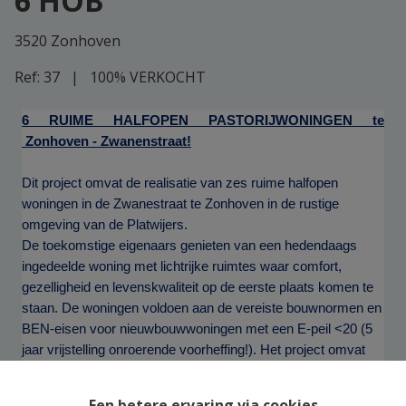
6 HOB
3520 Zonhoven
Ref:
37
|
100% VERKOCHT
6 RUIME HALFOPEN PASTORIJWONINGEN te
Zonhoven - Zwanenstraat!
Dit project omvat de realisatie van zes ruime halfopen
woningen in de Zwanestraat te Zonhoven in de rustige
omgeving van de Platwijers.
De toekomstige eigenaars genieten van een hedendaags
ingedeelde woning met lichtrijke ruimtes waar comfort,
gezelligheid en levenskwaliteit op de eerste plaats komen te
staan. De woningen voldoen aan de vereiste bouwnormen en
BEN-eisen voor nieuwbouwwoningen met een E-peil <20 (5
jaar vrijstelling onroerende voorheffing!). Het project omvat
alle leveringen en plaatsingen die nodig zijn voor het oprichten
van het gebouw tot de fase schilder- en behangklaar.
Een betere ervaring via cookies