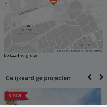
De kaart vergroten
Gelijkaardige projecten
NIEUW