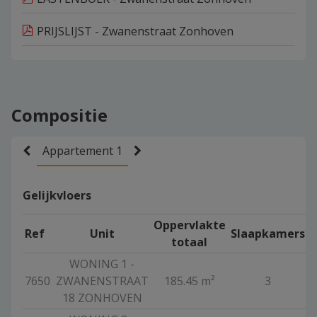
PRIJSLIJST - Zwanenstraat Zonhoven
Compositie
Appartement 1
Gelijkvloers
Oppervlakte
Ref
Unit
Slaapkamers
totaal
WONING 1 -
7650
ZWANENSTRAAT
185.45 m²
3
V
18 ZONHOVEN