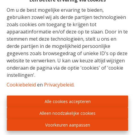
Om u de best mogelijke ervaring te bieden,
Deze halfopen bebouwingen bevinden zich allen op een
ideaal gelegen zuidwestelijk georiënteerd perceel.
gebruiken zowel wij als derde partijen technologieën
Voor de gevels koos men een combinatie van kleuren met
zoals cookies om toegang te krijgen tot
zwart buitenschrijnwerk. Deze mooie pastorijstijl zal velen
apparaatinformatie en/of deze op te slaan. Door in te
aanspreken.
stemmen met deze technologieën, stelt u ons en
derde partijen in de mogelijkheid persoonlijke
De woningen zijn gebouwd op een perceel van ca. 5are met
gegevens zoals browsegedrag of unieke ID's op deze
een bewoonbare oppervlakte van 185 m². Op het gelijkvloers
website te verwerken. U kan uw keuze altijd wijzigen
vinden we een inkomhal met apart gastentoilet en vestiaire,
onderaan de pagina via de optie 'cookies' of 'cookie
een knappe leefruimte met open keuken, eethoek en
instellingen'.
zitplaats. De leefruimte werd voorzien van heel wat
Cookiebeleid
en
Privacybeleid
.
raampartijen wat naast enorm veel natuurlijk licht ook zorgt
voor een mooi uitzicht op de tuin. Via de keuken heeft men
verder nog toegang tot een ruime berging/ wasplaats. Op de
Alle cookies accepteren
verdieping wordt er een nachthal voorzien met toegang tot
Alleen noodzakelijke cookies
een apart toilet, drie ruime slaapkamers, waarvan één met
dressing en de ruime badkamer. Via de vaste trap in de
Voorkeuren aanpassen
nachthal kan men verder nog de zolderverdieping bereiken.
De knappe zolderruimte is voorzien van 2 dakvlakvensters