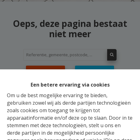
Oeps, deze pagina bestaat
niet meer
Te koop
Te huur
Een betere ervaring via cookies
Om u de best mogelijke ervaring te bieden,
gebruiken zowel wij als derde partijen technologieën
zoals cookies om toegang te krijgen tot
Gratis Schatting
apparaatinformatie en/of deze op te slaan. Door in te
stemmen met deze technologieën, stelt u ons en
Ons verkoopsteam staat u bij met raad en daad
derde partijen in de mogelijkheid persoonlijke
voor de aankoop, verkoop, huur of verhuur van