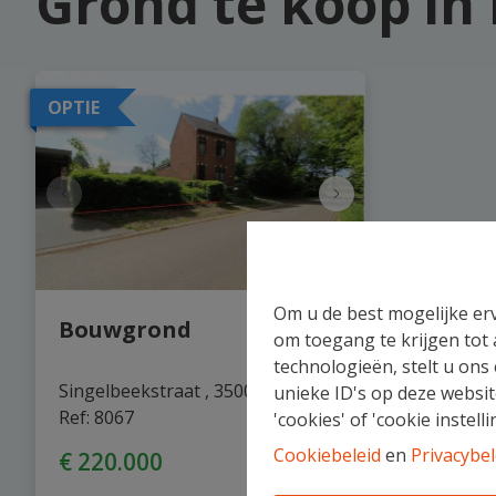
Grond te koop in 
OPTIE
Om u de best mogelijke erv
Bouwgrond
om toegang te krijgen tot
technologieën, stelt u ons
Singelbeekstraat , 3500 Hasselt
|
unieke ID's op deze websit
Ref
: 
8067
'cookies' of 'cookie instelli
Cookiebeleid
en
Privacybel
€ 220.000