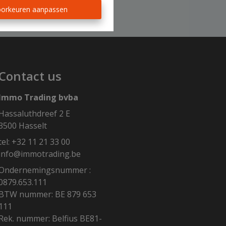
orkeuren aanpassen
Contact us
Immo Trading bvba
Hassaluthdreef 2 E
3500 Hasselt
tel:
+32 11 21 33 00
info@immotrading.be
Ondernemingsnummer :
0879.653.111
BTW nummer: BE 879 653
111
Rek. nummer: Belfius BE81-