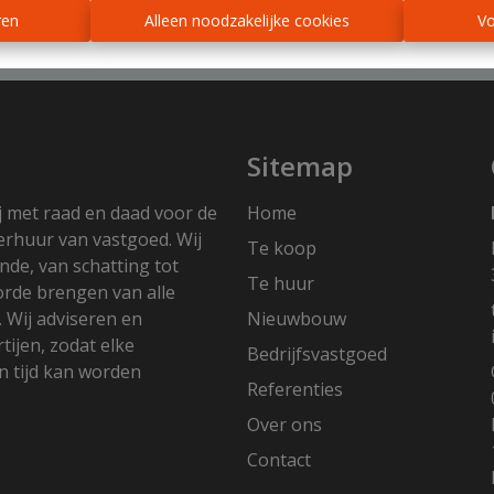
ren
Alleen noodzakelijke cookies
Vo
Sitemap
j met raad en daad voor de
Home
erhuur van vastgoed. Wij
Te koop
nde, van schatting tot
Te huur
 orde brengen van alle
. Wij adviseren en
Nieuwbouw
ijen, zodat elke
Bedrijfsvastgoed
 tijd kan worden
Referenties
Over ons
Contact