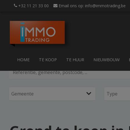
+32 11 21 33 00
Email ons op: info@immotrading.be
HOME
TE KOOP
TE HUUR
NIEUWBOUW