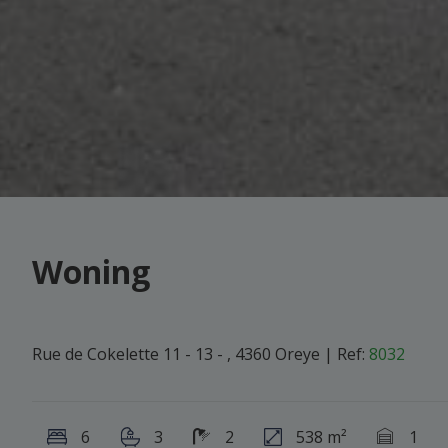
Woning
Rue de Cokelette 11 - 13 - , 4360 Oreye
|
Ref:
8032
6
3
2
538 m²
1