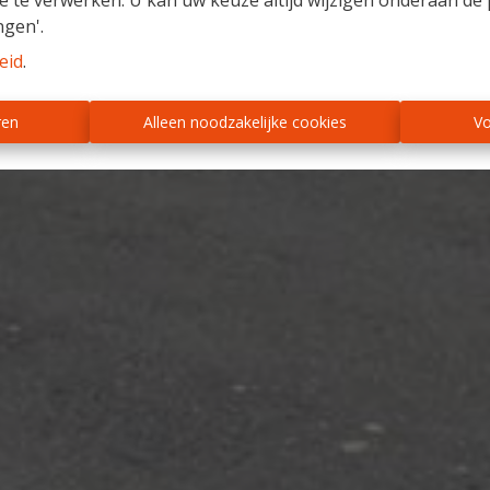
e te verwerken. U kan uw keuze altijd wijzigen onderaan de 
ngen'.
eid
.
ren
Alleen noodzakelijke cookies
Vo