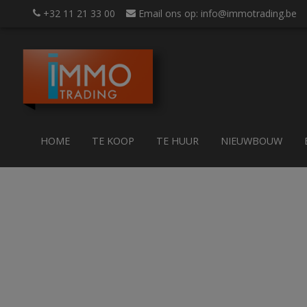
+32 11 21 33 00
Email ons op: info@immotrading.be
HOME
TE KOOP
TE HUUR
NIEUWBOUW