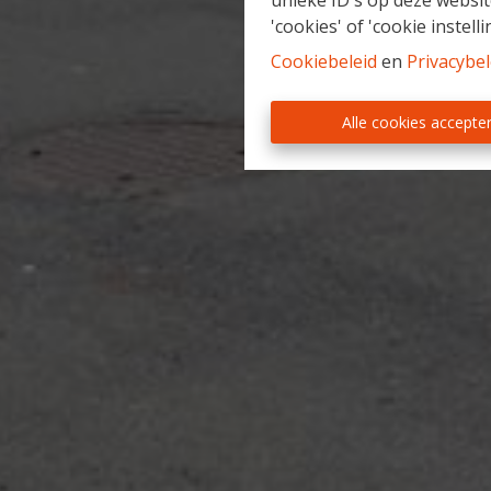
unieke ID's op deze websit
'cookies' of 'cookie instelli
Cookiebeleid
en
Privacybel
Alle cookies accepte