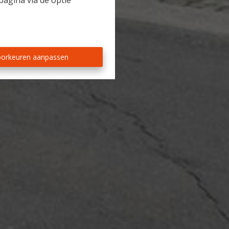
pagina via de optie
orkeuren aanpassen