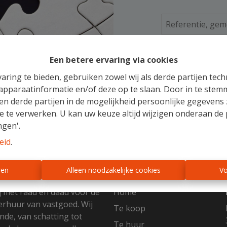
Te ko
Een betere ervaring via cookies
aring te bieden, gebruiken zowel wij als derde partijen tec
 apparaatinformatie en/of deze op te slaan. Door in te ste
 en derde partijen in de mogelijkheid persoonlijke gegeven
e te verwerken. U kan uw keuze altijd wijzigen onderaan de 
ngen'.
eid
.
Sitemap
ren
Alleen noodzakelijke cookies
Vo
j met raad en daad voor de
Home
erhuur van vastgoed. Wij
Te koop
nde, van schatting tot
Te huur