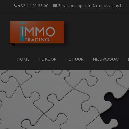
+32 11 21 33 00
Email ons op: info@immotrading.be
HOME
TE KOOP
TE HUUR
NIEUWBOUW