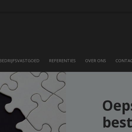
BEDRIJFSVASTGOED
REFERENTIES
OVER ONS
CONTA
Oeps
best