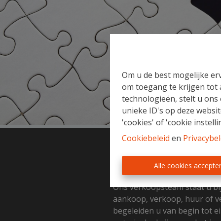
Om u de best mogelijke erv
om toegang te krijgen tot
technologieën, stelt u ons
unieke ID's op deze websit
'cookies' of 'cookie instelli
Cookiebeleid
en
Privacybel
Gratis Schatting
Alle cookies accepte
Ons verkoopsteam staat u bi
aankoop, verkoop, huur of v
begeleiden u van begin tot ei