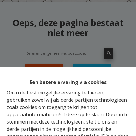
Oeps, deze pagina bestaat
niet meer
Te koop
Te huur
Een betere ervaring via cookies
Om u de best mogelijke ervaring te bieden,
gebruiken zowel wij als derde partijen technologieën
zoals cookies om toegang te krijgen tot
Gratis Schatting
apparaatinformatie en/of deze op te slaan. Door in te
stemmen met deze technologieën, stelt u ons en
Ons verkoopsteam staat u bij met raad en daad
derde partijen in de mogelijkheid persoonlijke
voor de aankoop, verkoop, huur of verhuur van