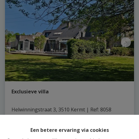
Exclusieve villa
Helwinningstraat 3, 3510 Kermt
|
Ref
: 
8058
€ 1.395.000
Een betere ervaring via cookies