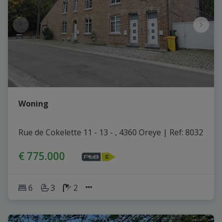
Woning
Rue de Cokelette 11 - 13 - , 4360 Oreye
|
Ref
: 
8032
€ 775.000
6
3
2