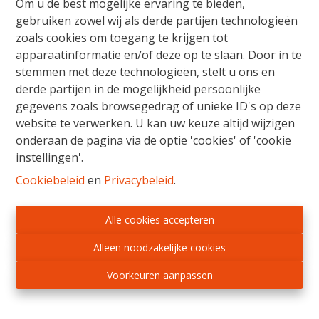
Om u de best mogelijke ervaring te bieden,
4
4
505 m²
gebruiken zowel wij als derde partijen technologieën
zoals cookies om toegang te krijgen tot
apparaatinformatie en/of deze op te slaan. Door in te
stemmen met deze technologieën, stelt u ons en
derde partijen in de mogelijkheid persoonlijke
gegevens zoals browsegedrag of unieke ID's op deze
website te verwerken. U kan uw keuze altijd wijzigen
onderaan de pagina via de optie 'cookies' of 'cookie
instellingen'.
Cookiebeleid
en
Privacybeleid
.
Alle cookies accepteren
Alleen noodzakelijke cookies
Woning
Voorkeuren aanpassen
Kruisstraat 43, 3730 Bilzen-Hoeselt
|
Ref
: 
7867