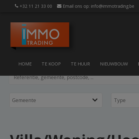
+32 11 21 33 00
Email ons op: info@immotrading.be
HOME
TE KOOP
TE HUUR
NIEUWBOUW