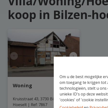
Villa/Woning/Hoe
koop in Bilzen-ho
Om u de best mogelijke erv
om toegang te krijgen tot
Woning
technologieën, stelt u ons
unieke ID's op deze websit
Kruisstraat 43, 3730 Bilzen-
'cookies' of 'cookie instelli
Hoeselt
|
Ref
: 
7867
Cookiebeleid
en
Privacybel