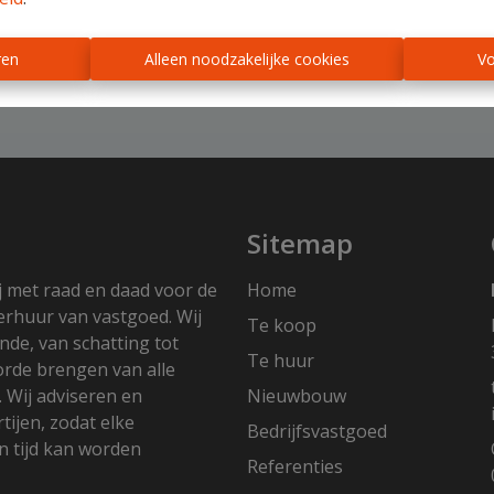
ren
Alleen noodzakelijke cookies
Vo
Sitemap
j met raad en daad voor de
Home
erhuur van vastgoed. Wij
Te koop
nde, van schatting tot
Te huur
 orde brengen van alle
. Wij adviseren en
Nieuwbouw
ijen, zodat elke
Bedrijfsvastgoed
 tijd kan worden
Referenties