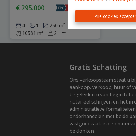
€ 295.000
Alle cookies accepte
4
1
250 m²
10581 m²
2
Gratis Schatting
Ons verkoopsteam staat u bi
aankoop, verkoop, huur of v
begeleiden u van begin tot ei
notarieel schrijven en het in
administratieve formaliteiten
onderhandelen met beide part
vastgoedzaak in een mum van
beklonken.