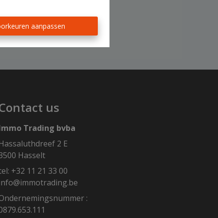
orkeuren aanpassen
Contact us
Immo Trading bvba
Hassaluthdreef 2 E
3500 Hasselt
tel:
+32 11 21 33 00
info@immotrading.be
Ondernemingsnummer :
0879.653.111