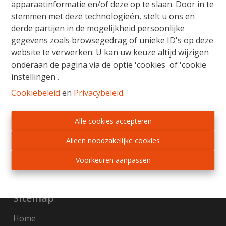
apparaatinformatie en/of deze op te slaan. Door in te
stemmen met deze technologieën, stelt u ons en
derde partijen in de mogelijkheid persoonlijke
Gratis Schatting
gegevens zoals browsegedrag of unieke ID's op deze
website te verwerken. U kan uw keuze altijd wijzigen
Ons verkoopsteam staat u bij met raad en daad
onderaan de pagina via de optie 'cookies' of 'cookie
voor de aankoop, verkoop, huur of verhuur van
instellingen'.
vastgoed. Wij begeleiden u van begin tot einde,
Cookiebeleid
en
Privacybeleid
.
van schatting tot notarieel schrijven en het in
orde brengen van alle administratieve
formaliteiten. Wij adviseren en onderhandelen
Alle cookies accepteren
met beide partijen, zodat elke vastgoedzaak in
Alleen noodzakelijke cookies
een mum van tijd kan worden beklonken.
Voorkeuren aanpassen
Gratis schatting
Sitemap
Home