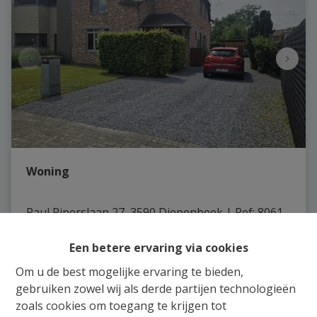
Woning
Paul Piperslaan 27, 3590 Diepenbeek
|
Ref
: 
8061
€ 525.000
Een betere ervaring via cookies
Om u de best mogelijke ervaring te bieden,
gebruiken zowel wij als derde partijen technologieën
5
1
2
zoals cookies om toegang te krijgen tot