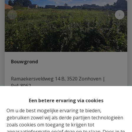
Bouwgrond
Ramaekersveldweg 14 B, 3520 Zonhoven
|
Ref
: 
8062
€ 230.000
Een betere ervaring via cookies
Om u de best mogelijke ervaring te bieden,
884 m²
gebruiken zowel wij als derde partijen technologieën
zoals cookies om toegang te krijgen tot
apparaatinformatie en/of deze op te slaan. Door in te