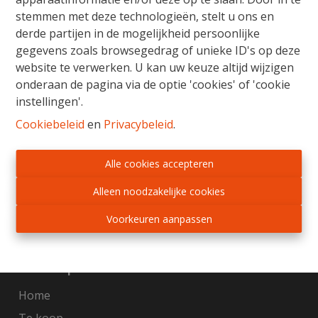
stemmen met deze technologieën, stelt u ons en
derde partijen in de mogelijkheid persoonlijke
Gratis Schatting
gegevens zoals browsegedrag of unieke ID's op deze
website te verwerken. U kan uw keuze altijd wijzigen
Ons verkoopsteam staat u bij met raad en daad
onderaan de pagina via de optie 'cookies' of 'cookie
voor de aankoop, verkoop, huur of verhuur van
instellingen'.
vastgoed. Wij begeleiden u van begin tot einde,
van schatting tot notarieel schrijven en het in
Cookiebeleid
en
Privacybeleid
.
orde brengen van alle administratieve
formaliteiten. Wij adviseren en onderhandelen
Alle cookies accepteren
met beide partijen, zodat elke vastgoedzaak in
een mum van tijd kan worden beklonken.
Alleen noodzakelijke cookies
Voorkeuren aanpassen
Gratis schatting
Sitemap
Home
Te koop