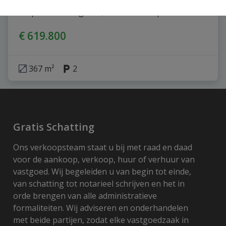
Diepenbekerweg 90 1, 3500 Hasselt
|
Ref
: 
8047
€ 619.800
367 m²
2
Gratis Schatting
Ons verkoopsteam staat u bij met raad en daad
voor de aankoop, verkoop, huur of verhuur van
vastgoed. Wij begeleiden u van begin tot einde,
van schatting tot notarieel schrijven en het in
orde brengen van alle administratieve
formaliteiten. Wij adviseren en onderhandelen
met beide partijen, zodat elke vastgoedzaak in