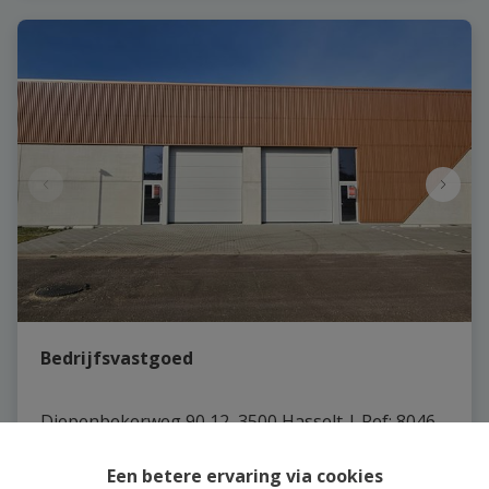
Bedrijfsvastgoed
Diepenbekerweg 90 12, 3500 Hasselt
|
Ref
: 
8046
€ 301.950
Een betere ervaring via cookies