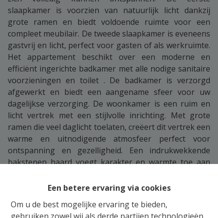
slaapkamer is voorzien van natuurlijk licht dankzij
grote ramen en biedt voldoende ruimte voor een
compleet meubilair. De tweede slaapkamer is eveneens
gastvrij en licht, perfect voor gasten of als werkruimte.
Het appartement beschikt over een moderne en
efficiënt ingerichte badkamer met alle nodige sanitaire
voorzieningen en toilet . De badkamer is verzorgd
afgewerkt en biedt een aangename sfeer voor uw
dagelijkse verzorging. De woonkamer is een ruim en
licht vertrek met een stijlvolle inrichting. Met grote
ramen die veel daglicht toelaten, creëert dit vertrek een
warme en uitnodigende atmosfeer perfect voor
ontspanning en gezelligheid. Een indrukwekkende
bakstenen haard voegt karakter en warmte toe aan
deze ruimte. De keuken is modern en praktisch
ingericht met witte kastjes en donker werkblad,
Een betere ervaring via cookies
voorzien van alle essentiële apparatuur. De eethoek
Om u de best mogelijke ervaring te bieden,
biedt plaats voor comfortabel dineren en kijkt uit op
gebruiken zowel wij als derde partijen technologieën