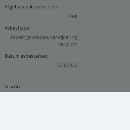
Afgebakende oeverzone
Nee
Asbesttype
Asbest gevonden, verwijdering
verplicht
Datum asbestattest
1/23/2026
G-score
Klasse B
P-score
Klasse B