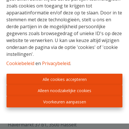
grote ramen die veel licht naar binnen laten. Tevens is
zoals cookies om toegang te krijgen tot
er ook een apart gasten toilet en berging. Een extra
apparaatinformatie en/of deze op te slaan. Door in te
voordeel van dit appartement is de beschikking over
stemmen met deze technologieën, stelt u ons en
een ondergrondse garage en kelder berging,
derde partijen in de mogelijkheid persoonlijke
waardoor uw voertuig altijd veilig en beschermd staat.
gegevens zoals browsegedrag of unieke ID's op deze
Voor meer info: 0477/29.14.41.
website te verwerken. U kan uw keuze altijd wijzigen
onderaan de pagina via de optie 'cookies' of 'cookie
instellingen'.
Delen
Cookiebeleid
en
Privacybeleid
.
Alle cookies accepteren
Alleen noodzakelijke cookies
Algemeen
Voorkeuren aanpassen
Adres
Havermarkt 37 b1, 3500 Hasselt