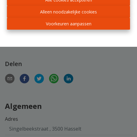
Bouwvoorschriften en opmeting plan van de
Alleen noodzakelijke cookies
landmeter: zie documenten bijlage.
Voor meer info: 0477/29.14.41 of
Voorkeuren aanpassen
bart.vandeborne@immotrading.be
Delen
Algemeen
Adres
Singelbeekstraat , 3500 Hasselt