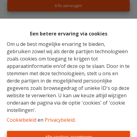
Info aanvragen
802 m²
Een betere ervaring via cookies
Om u de best mogelijke ervaring te bieden,
gebruiken zowel wij als derde partijen technologieën
Prachtig gelegen bouwgrond (HOB) gelegen in de
zoals cookies om toegang te krijgen tot
Singelbeekstraat langs nummer 154 met een perceel
apparaatinformatie en/of deze op te slaan. Door in te
oppervlakte van 8 A 02 ca, rustig gelegen op 5 min van
stemmen met deze technologieën, stelt u ons en
Hasselt centrum.
derde partijen in de mogelijkheid persoonlijke
Met een straatbreedte van ongeveer 10 m te midden
gegevens zoals browsegedrag of unieke ID's op deze
van een residentiële, groene omgeving kunt u hier het
website te verwerken. U kan uw keuze altijd wijzigen
huis van uw dromen omzetten in werkelijkheid.
onderaan de pagina via de optie 'cookies' of 'cookie
Bestemming: eengezinswoning.
instellingen'.
Oriëntatie: Zuid- Oost
Cookiebeleid
en
Privacybeleid
.
Breedte perceel: ± 10m
Diepte perceel: ± 80m
Afstand perceelsgrens: 3m
Alle cookies accepteren