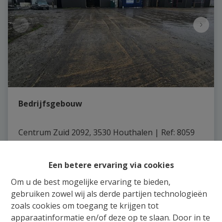
Bedrijfsgebouw
Centrum Zuid 2092, 3530 Houthalen
|
Ref
: 
8059
€ 5.000.000
Een betere ervaring via cookies
Om u de best mogelijke ervaring te bieden,
7410 m²
23
gebruiken zowel wij als derde partijen technologieën
zoals cookies om toegang te krijgen tot
apparaatinformatie en/of deze op te slaan. Door in te