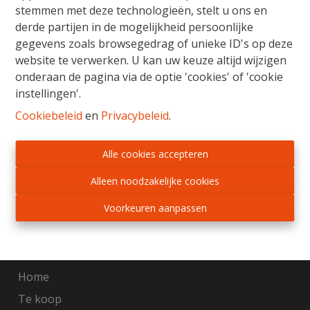
stemmen met deze technologieën, stelt u ons en
derde partijen in de mogelijkheid persoonlijke
Gratis Schatting
gegevens zoals browsegedrag of unieke ID's op deze
Ons verkoopsteam staat u bij met raad en daad
website te verwerken. U kan uw keuze altijd wijzigen
voor de aankoop, verkoop, huur of verhuur van
onderaan de pagina via de optie 'cookies' of 'cookie
vastgoed. Wij begeleiden u van begin tot einde,
instellingen'.
van schatting tot notarieel schrijven en het in
Cookiebeleid
en
Privacybeleid
.
orde brengen van alle administratieve
formaliteiten. Wij adviseren en onderhandelen
Alle cookies accepteren
met beide partijen, zodat elke vastgoedzaak in
een mum van tijd kan worden beklonken.
Alleen noodzakelijke cookies
Voorkeuren aanpassen
Gratis schatting
Sitemap
Home
Te koop