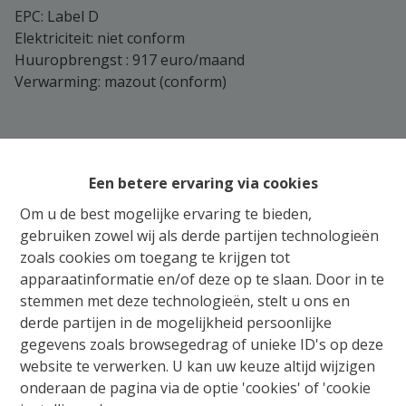
EPC: Label D
Elektriciteit: niet conform
Huuropbrengst : 917 euro/maand
Verwarming: mazout (conform)
Rue de Cokelette nr.13 (appartement):
Een betere ervaring via cookies
EPC : Label C
Om u de best mogelijke ervaring te bieden,
Elektriciteit: niet conform
gebruiken zowel wij als derde partijen technologieën
Huuropbrengst : 835 euro/maand
zoals cookies om toegang te krijgen tot
Verwarming: gas (conform)
apparaatinformatie en/of deze op te slaan. Door in te
stemmen met deze technologieën, stelt u ons en
derde partijen in de mogelijkheid persoonlijke
Rue de Cokelette nr.13.1:
gegevens zoals browsegedrag of unieke ID's op deze
website te verwerken. U kan uw keuze altijd wijzigen
onderaan de pagina via de optie 'cookies' of 'cookie