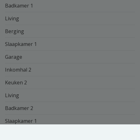
Badkamer 1
Living
Berging
Slaapkamer 1
Garage
Inkomhal 2
Keuken 2
Living
Badkamer 2
Slaapkamer 1
Berging