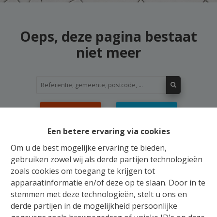
Oeps, deze pagina bestaat
niet meer
Te koop
Te huur
Een betere ervaring via cookies
Om u de best mogelijke ervaring te bieden,
gebruiken zowel wij als derde partijen technologieën
zoals cookies om toegang te krijgen tot
Gratis Schatting
apparaatinformatie en/of deze op te slaan. Door in te
stemmen met deze technologieën, stelt u ons en
Ons verkoopsteam staat u bij met raad en daad
derde partijen in de mogelijkheid persoonlijke
voor de aankoop, verkoop, huur of verhuur van